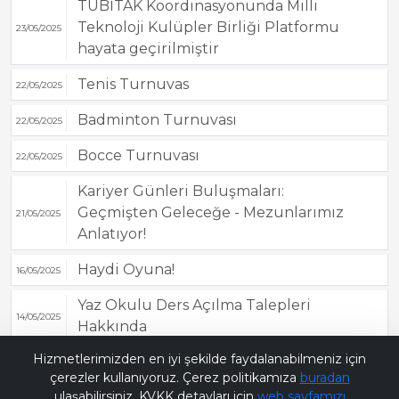
TÜBİTAK Koordinasyonunda Milli
Teknoloji Kulüpler Birliği Platformu
23/05/2025
hayata geçirilmiştir
Tenis Turnuvas
22/05/2025
Badminton Turnuvası
22/05/2025
Bocce Turnuvası
22/05/2025
Kariyer Günleri Buluşmaları:
Geçmişten Geleceğe - Mezunlarımız
21/05/2025
Anlatıyor!
Haydi Oyuna!
16/05/2025
Yaz Okulu Ders Açılma Talepleri
14/05/2025
Hakkında
Bana Soru Sor | Ask Me
Hizmetlerimizden en iyi şekilde faydalanabilmeniz için
Satranç Turnuvası
30/04/2025
çerezler kullanıyoruz. Çerez politikamıza
buradan
Gerçekleştirilecektir
ulaşabilirsiniz. KVKK detayları için
web sayfamızı