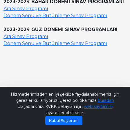
2023-2024 BAHAR DÖNEMİ SINAV PROGRAMLARI
Ara Sınav Programı
Dönem Sonu ve Bütünleme Sınav Programı
2023-2024 GÜZ DÖNEMİ SINAV PROGRAMLARI
Ara Sınav Programı
Dönem Sonu ve Bütünleme Sınav Programı
Bana Soru Sor | Ask Me
Hizmetlerimizden en iyi şekilde faydalanabilmeniz için
çerezler kullanıyoruz. Çerez politikamıza
buradan
ulaşabilirsiniz. KVKK detayları için
web sayfamızı
ziyaret edebilirsiniz.
Kabul Ediyorum