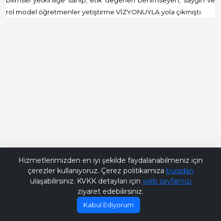
bilimsel yetkinliğe sahip, etik değerleri benimseyen, saygın ve
rol model öğretmenler yetiştirme VİZYONUYLA yola çıkmıştı.
Bana Soru Sor | Ask Me
Hizmetlerimizden en iyi şekilde faydalanabilmeniz için
çerezler kullanıyoruz. Çerez politikamıza
buradan
ulaşabilirsiniz. KVKK detayları için
web sayfamızı
ziyaret edebilirsiniz.
Kabul Ediyorum