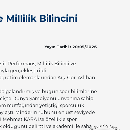
Millilik Bilincini
Yayın Tarihi : 20/05/2026
t Performans, Millilik Bilinci ve
ıyla gerçekleştirildi
.
öğretim elemanlarından Arş. Gör.
Aslıhan
 dalgalandırmış ve bugün spor bilimlerine
işte Dünya Şampiyonu unvanına sahip
 hem mutfağından yetiştiği sporculuk
ylaştı
. Minderin ruhunu en üst seviyede
i Mehmet KARA ise özellikle spor
ık olduğunu belirtti ve akademi ile saha
Bana Soru Sor | Ask Me